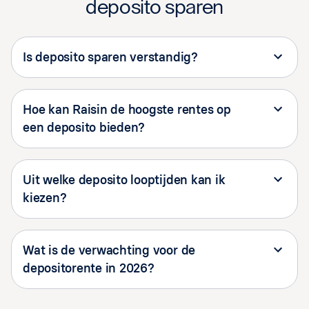
deposito sparen
Is deposito sparen verstandig?
Hoe kan Raisin de hoogste rentes op
een deposito bieden?
Uit welke deposito looptijden kan ik
kiezen?
Wat is de verwachting voor de
depositorente in 2026?