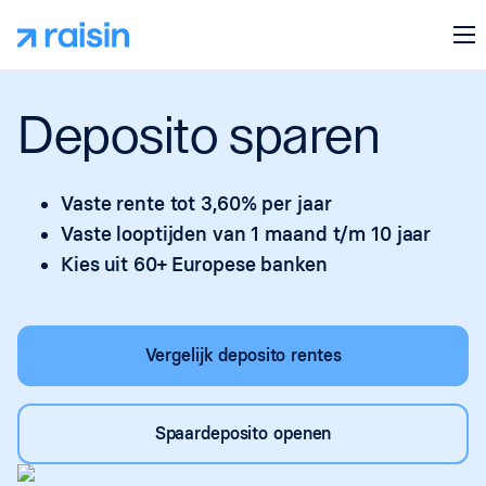
Deposito sparen
Vaste rente tot 3,60% per jaar
Vaste looptijden van 1 maand t/m 10 jaar
Kies uit 60+ Europese banken
Vergelijk deposito rentes
Spaardeposito openen