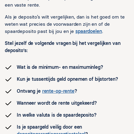
een vaste rente.
Als je deposito’s wilt vergelijken, dan is het goed om te
weten wat precies de voorwaarden zijn en of de
spaardeposito past bij jou en je
spaardoelen
.
Stel jezelf de volgende
vragen
bij het vergelijken van
deposito’s:
Wat is de minimum- en maximuminleg?
Kun je tussentijds geld opnemen of bijstorten
?
Ontvang je
rente-op-rente
?
Wanneer wordt de rente uitgekeerd?
In welke valuta is de spaardeposito?
Is je spaargeld veilig door een