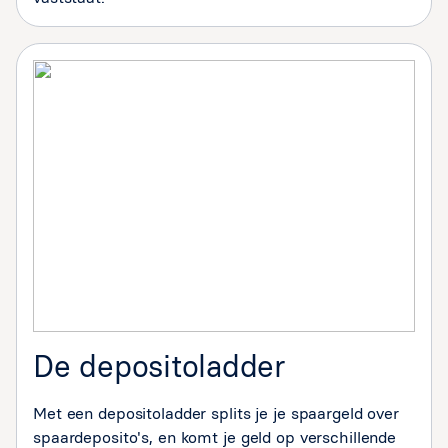
De depositoladder
Met een depositoladder splits je je spaargeld over
spaardeposito's, en komt je geld op verschillende