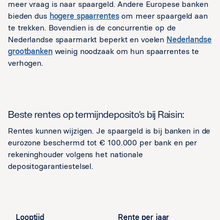
meer vraag is naar spaargeld. Andere Europese banken
bieden dus
hogere spaarrentes
om meer spaargeld aan
te trekken. Bovendien is de concurrentie op de
Nederlandse spaarmarkt beperkt en voelen
Nederlandse
grootbanken
weinig noodzaak om hun spaarrentes te
verhogen.
Beste rentes op termijndeposito's bij Raisin:
Rentes kunnen wijzigen. Je spaargeld is bij banken in de
eurozone beschermd tot € 100.000 per bank en per
rekeninghouder volgens het nationale
depositogarantiestelsel.
Looptijd
Rente per jaar