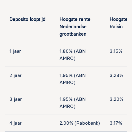
Deposito looptijd
Hoogste rente
Hoogste re
Nederlandse
Raisin
grootbanken
1 jaar
1,80% (ABN
3,15%
AMRO)
2 jaar
1,95% (ABN
3,28%
AMRO)
3 jaar
1,95% (ABN
3,20%
AMRO)
4 jaar
2,00% (Rabobank)
3,17%