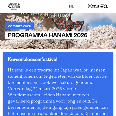
menu
22 maart 2026
PROGRAMMA HANAMI 2026
Kersenbloesemfestival
Hanami is een traditie uit Japan waarbij mensen
samenkomen om te genieten van de bloei van de
kersenbloesems, ook wel sakura genoemd.
Van zondag 22 maart 2026 vierde
Wereldmuseum Leiden Hanami met een
gevarieerd programma voor jong en oud. De
kersenbomen bij de ingang zijn jaren geleden aan
het museum geschonken door Japan. De bloesem