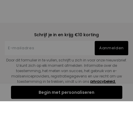
Schrijf je in en krijg €10 korting
Aanmelden
Door dit formulier in te vullen, schrijft u zich in voor onze nieuwsbrief.
U kunt zich op elk moment afmelden. Informatie over de
toestemming, het meten van succes, het gebruik van e-
mailserviceproviders, registratiegegevens en uw recht om uw
toestemming in te trekken, vindt u in ons
privacybeleid.
Begin met personaliseren
Klantenservice
Juridisch
Informatiecentrum