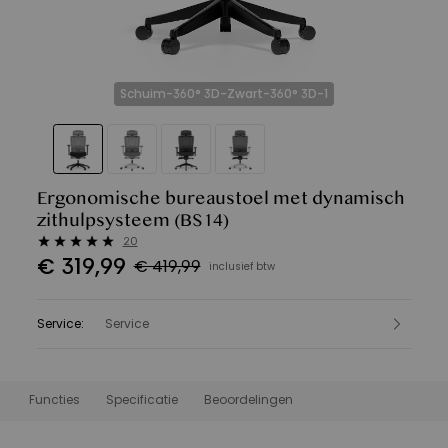
Schuim-360° 3D-Zwart-360° 3D-1
Ergonomische bureaustoel met dynamisch
zithulpsysteem
(BS14)
20
€
319
,
99
€ 419,99
inclusief btw
Service
:
Service
Functies
Specificatie
Beoordelingen
Functies