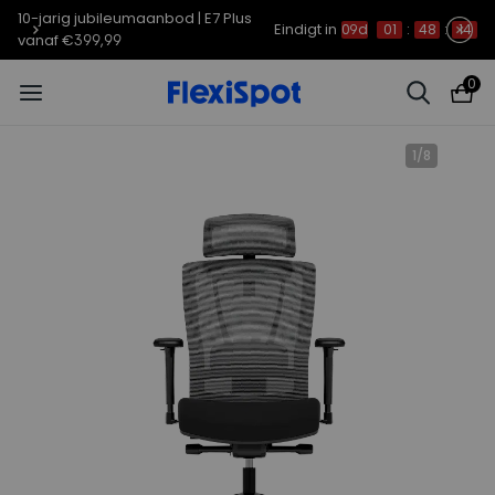
10-jarig jubileum: Early Bird – tot €250 korting op
E7/C7/Lotus/PortaGo | 1–17 aug.
0
1
/
8