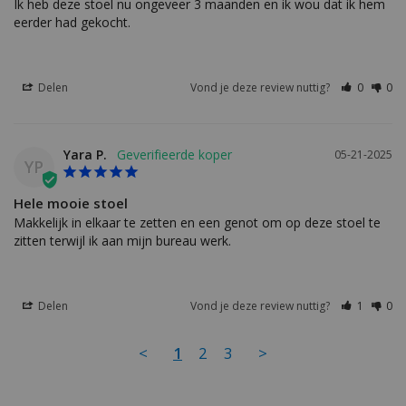
Ik heb deze stoel nu ongeveer 3 maanden en ik wou dat ik hem 
eerder had gekocht.
Delen
Vond je deze review nuttig?
0
0
Yara P.
05-21-2025
YP
Hele mooie stoel
Makkelijk in elkaar te zetten en een genot om op deze stoel te 
zitten terwijl ik aan mijn bureau werk.
Delen
Vond je deze review nuttig?
1
0
<
1
2
3
>